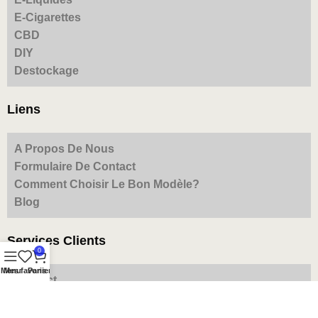
E-Cigarettes
CBD
DIY
Destockage
Liens
A Propos De Nous
Formulaire De Contact
Comment Choisir Le Bon Modèle?
Blog
Services Clients
0
Menu
Mes favoris
Panier
Contact
Livraison Et Retour
Mentions Légales